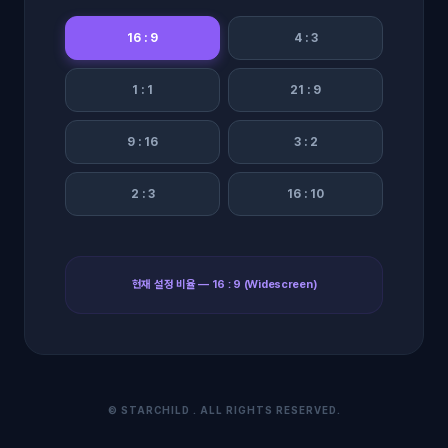
16 : 9
4 : 3
1 : 1
21 : 9
9 : 16
3 : 2
2 : 3
16 : 10
현재 설정 비율 — 16 : 9 (Widescreen)
©
STARCHILD
. ALL RIGHTS RESERVED.