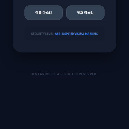
이름 마스킹
번호 마스킹
SECURITY LEVEL:
AES-INSPIRED VISUAL MASKING
© STARCHILD. ALL RIGHTS RESERVED.