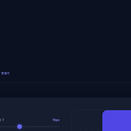
우 생성기
ET
10px