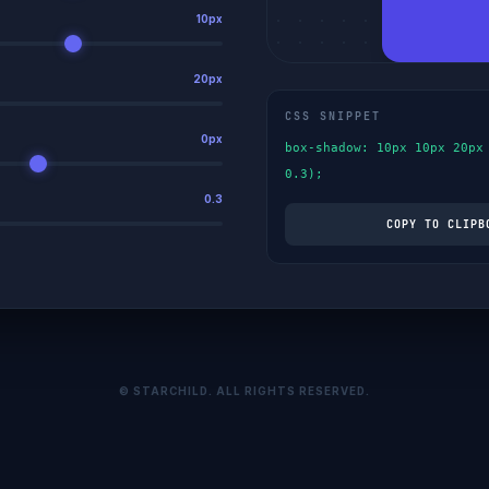
10px
20px
CSS SNIPPET
0px
box-shadow: 10px 10px 20px
0.3);
0.3
COPY TO CLIPB
© STARCHILD. ALL RIGHTS RESERVED.